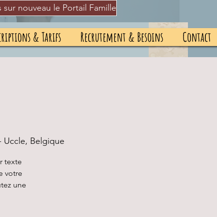
s sur nouveau le Portail Famille
riptions & Tarifs
Recrutement & Besoins
Contact
- Uccle, Belgique
r texte
e votre
utez une