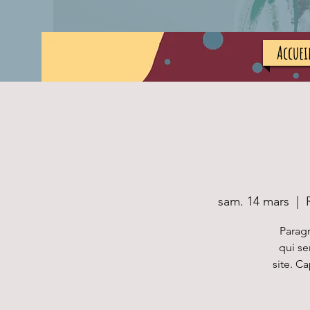
Accuei
sam. 14 mars
  |  
Paragr
qui se
site. C